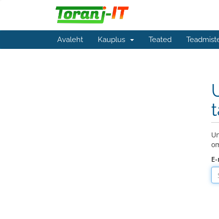
Avaleht
Kauplus
Teated
Teadmist
Un
om
E-