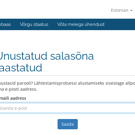
Estonian
ebaas
Võrgu staatus
Võta meiega ühendust
Unustatud salasõna
taastatud
ustasid parooli? Lähtestamisprotsessi alustamiseks sisestage allpo
a e-posti aadress.
maili aadress
Saada