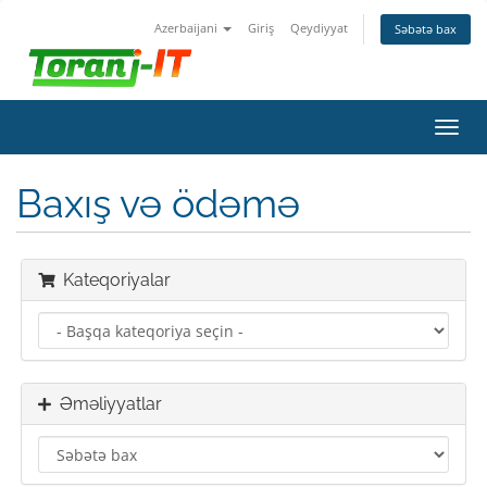
Azerbaijani
Giriş
Qeydiyyat
Səbətə bax
Naviq
keçid
Baxış və ödəmə
Kateqoriyalar
Əməliyyatlar