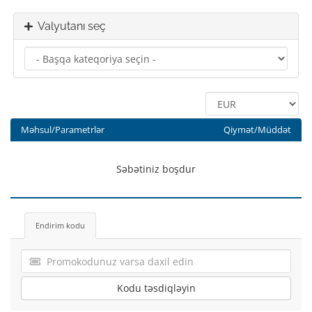
Valyutanı seç
Məhsul/Parametrlər
Qiymət/Müddət
Səbətiniz boşdur
Endirim kodu
Kodu təsdiqləyin