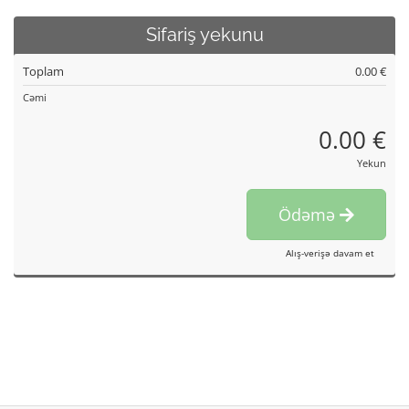
Sifariş yekunu
Toplam
0.00 €
Cəmi
0.00 €
Yekun
Ödəmə
Alış-verişə davam et