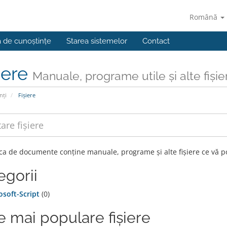
Română
a de cunoștințe
Starea sistemelor
Contact
iere
Manuale, programe utile și alte fișie
nți
Fișiere
eca de documente conține manuale, programe și alte fișiere ce vă po
egorii
osoft-Script
(0)
e mai populare fișiere