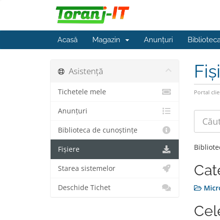
Acasă
Magazin
Anunțuri
Bibliotec
Fiș
Asistență
Tichetele mele
Portal clie
Anunțuri
Biblioteca de cunoștințe
Bibliot
Fișiere
Cat
Starea sistemelor
Deschide Tichet
Micr
Cel