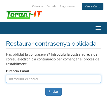
Català
Entrada
Registrar-se
Veure Carro
Canv
la
nave
Restaurar contrasenya oblidada
Has oblidat la contrasenya? Introduïu la vostra adreça de
correu electrònic a continuació per començar el procés de
restabliment.
Direcció Email
Enviar