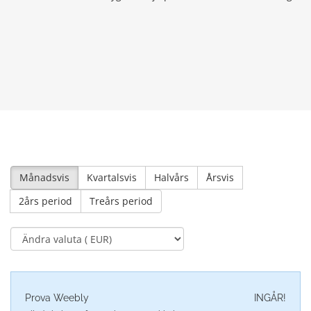
Månadsvis
Kvartalsvis
Halvårs
Årsvis
2års period
Treårs period
Prova Weebly
INGÅR!