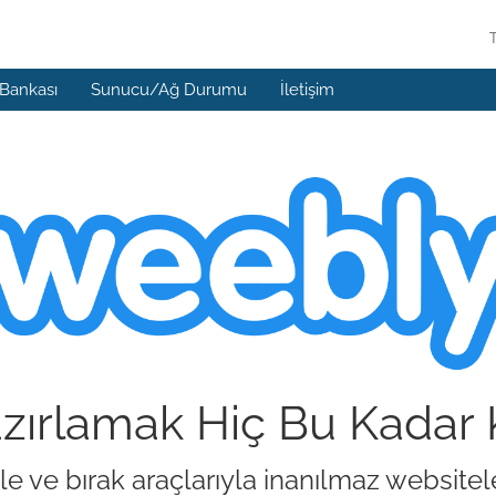
 Bankası
Sunucu/Ağ Durumu
İletişim
azırlamak Hiç Bu Kadar
e ve bırak araçlarıyla inanılmaz websitele