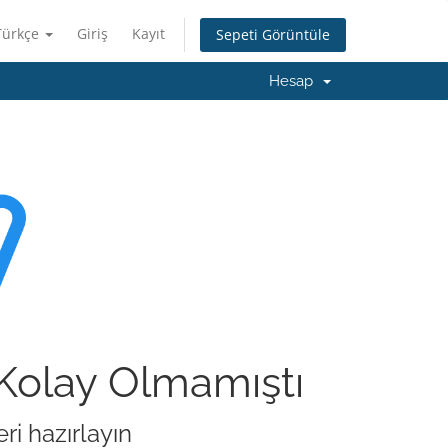
Türkçe
Giriş
Kayıt
Sepeti Görüntüle
Hesap
 Kolay Olmamıştı
ri hazırlayın