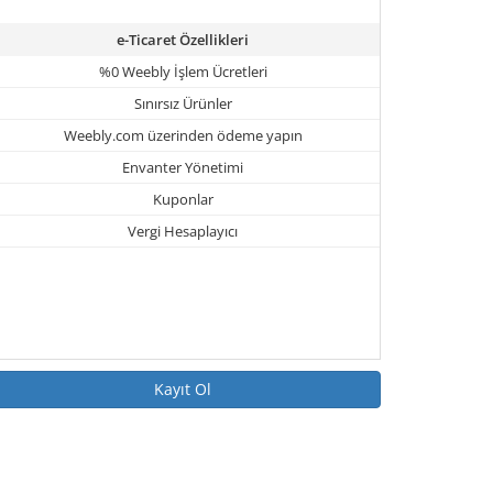
e-Ticaret Özellikleri
%0 Weebly İşlem Ücretleri
Sınırsız Ürünler
Weebly.com üzerinden ödeme yapın
Envanter Yönetimi
Kuponlar
Vergi Hesaplayıcı
Kayıt Ol