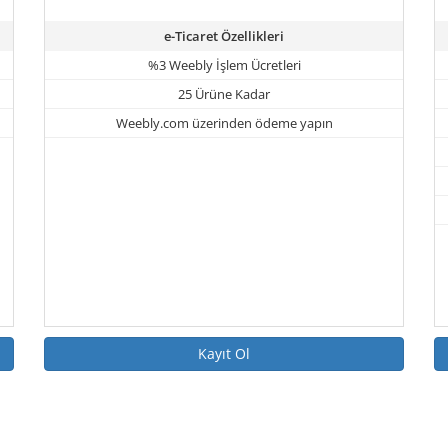
e-Ticaret Özellikleri
%3 Weebly İşlem Ücretleri
25 Ürüne Kadar
Weebly.com üzerinden ödeme yapın
Kayıt Ol