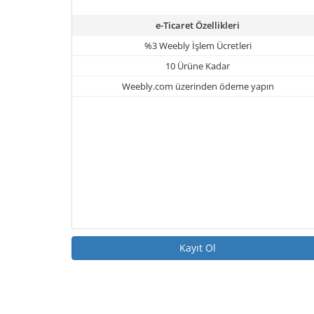
e-Ticaret Özellikleri
%3 Weebly İşlem Ücretleri
10 Ürüne Kadar
Weebly.com üzerinden ödeme yapın
Kayıt Ol