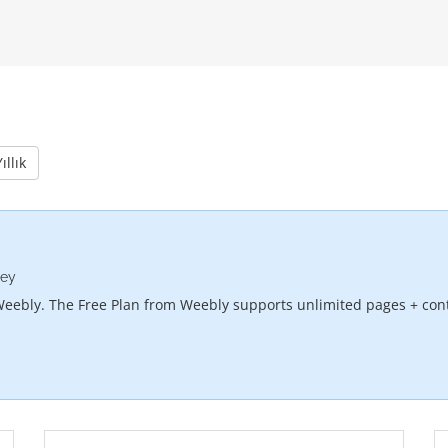
ıllık
şey
Weebly. The Free Plan from Weebly supports unlimited pages + cont