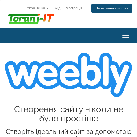
Українська
Вхід
Реєстрація
Переглянути кошик
Пере
наві
Створення сайту ніколи не
було простіше
Створіть ідеальний сайт за допомогою