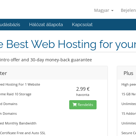
Magyar
Bejelen
udásbázis
Hálózat állapota
Kapcsolat
 Best Web Hosting for you
 intro offer and 30-day money-back guarantee
ter
Plus
ed Hosting For 1 Website
High pee
2.99 €
vme Raid 10 Storage
15 GB Nv
havonta
ed Domains
Unlimite
Rendelés
n Domains
15 Addo
ted Monthly Bandwidth
Unlimite
Certificate Free and Auto SSL
Secure Ce