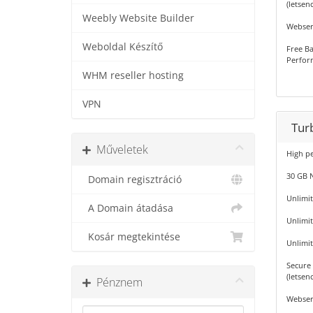
(letsenc
Weebly Website Builder
Webser
Weboldal Készítő
Free Ba
Perfor
WHM reseller hosting
VPN
Tur
Műveletek
High p
30 GB 
Domain regisztráció
Unlimi
A Domain átadása
Unlimi
Kosár megtekintése
Unlimi
Secure 
(letsenc
Pénznem
Webser