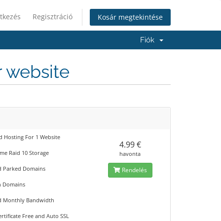
tkezés
Regisztráció
Kosár megtekintése
Fiók
r website
d Hosting For 1 Website
4.99 €
me Raid 10 Storage
havonta
d Parked Domains
Rendelés
n Domains
d Monthly Bandwidth
rtificate Free and Auto SSL