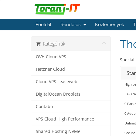
Főoldal
Rendelés
Közlemények
T
The
Kategóriák
OVH Cloud VPS
Special
Hetzner Cloud
Star
Cloud VPS Leaseweb
High pe
DigitalOcean Droplets
5 GB N
0 Park
Contabo
0 Addo
VPS Cloud High Performance
Unlimi
Shared Hosting NVMe
Secure 