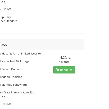
ypt )
er NGINX
kup Daily
nce Standard
ness
d Hosting For Unlimited Website
14.99 €
d Nvme Raid 10 Storage
havonta
d Parked Domains
Rendelés
ed Addon Domains
d Monthly Bandwidth
rtificate Free and Auto SSL
ypt )
er NGINX