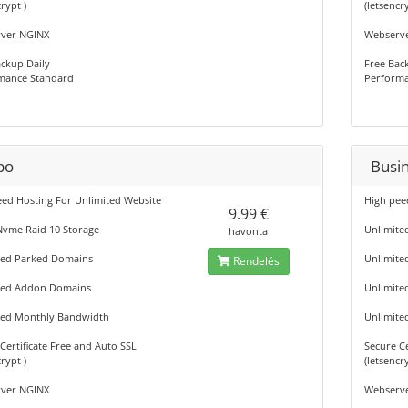
rypt )
(letsencr
ver NGINX
Webserv
ckup Daily
Free Bac
mance Standard
Performa
bo
Busi
eed Hosting For Unlimited Website
High pee
9.99 €
Nvme Raid 10 Storage
Unlimite
havonta
ted Parked Domains
Unlimite
Rendelés
ted Addon Domains
Unlimit
ted Monthly Bandwidth
Unlimite
Certificate Free and Auto SSL
Secure Ce
rypt )
(letsencr
ver NGINX
Webserv