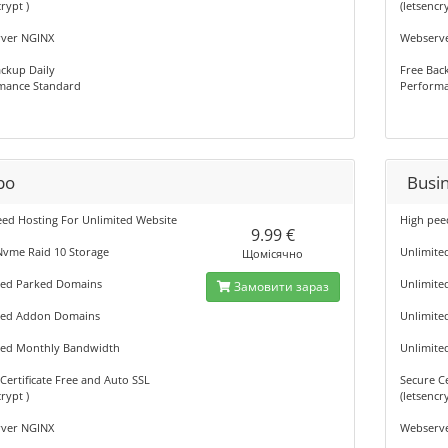
rypt )
(letsencr
ver NGINX
Webserv
ckup Daily
Free Bac
mance Standard
Performa
bo
Busi
eed Hosting For Unlimited Website
High pee
9.99 €
Nvme Raid 10 Storage
Unlimite
Щомісячно
ted Parked Domains
Unlimite
Замовити зараз
ted Addon Domains
Unlimit
ted Monthly Bandwidth
Unlimite
Certificate Free and Auto SSL
Secure Ce
rypt )
(letsencr
ver NGINX
Webserv