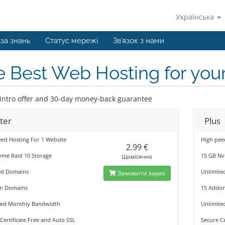
Українська
за знань
Статус мережі
Зв'язок з нами
 Best Web Hosting for you
 intro offer and 30-day money-back guarantee
ter
Plus
ed Hosting For 1 Website
High pee
2.99 €
vme Raid 10 Storage
15 GB Nv
Щомісячно
ed Domains
Unlimite
Замовити зараз
n Domains
15 Addo
ted Monthly Bandwidth
Unlimite
Certificate Free and Auto SSL
Secure Ce