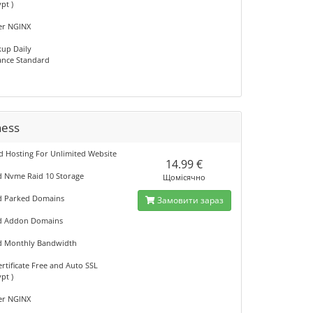
ypt )
er NGINX
kup Daily
nce Standard
ness
d Hosting For Unlimited Website
14.99 €
d Nvme Raid 10 Storage
Щомісячно
d Parked Domains
Замовити зараз
ed Addon Domains
d Monthly Bandwidth
rtificate Free and Auto SSL
ypt )
er NGINX