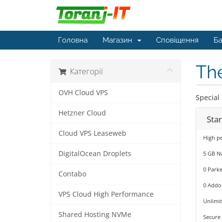
Головна
Магазин
Сповіщення
Ба
The
Категорії
OVH Cloud VPS
Special
Hetzner Cloud
Star
Cloud VPS Leaseweb
High pe
DigitalOcean Droplets
5 GB N
0 Park
Contabo
0 Addo
VPS Cloud High Performance
Unlimi
Shared Hosting NVMe
Secure 