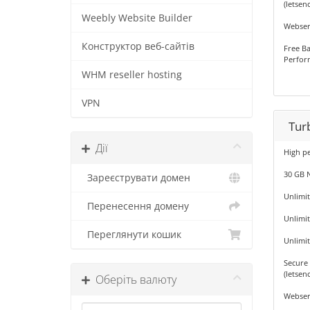
(letsenc
Weebly Website Builder
Webser
Конструктор веб-сайтів
Free Ba
Perfor
WHM reseller hosting
VPN
Tur
Дії
High p
30 GB 
Зареєструвати домен
Unlimi
Перенесення домену
Unlimi
Переглянути кошик
Unlimi
Secure 
(letsenc
Оберіть валюту
Webser