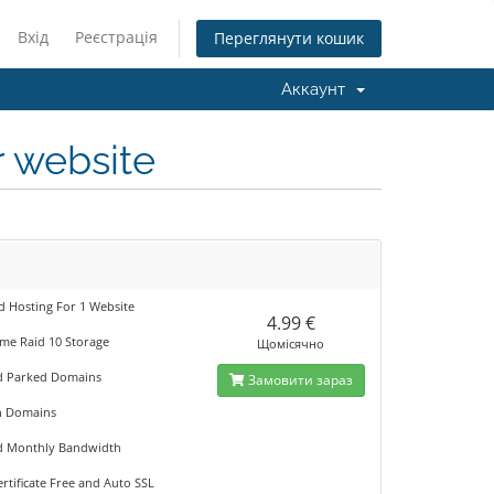
Вхід
Реєстрація
Переглянути кошик
Аккаунт
r website
d Hosting For 1 Website
4.99 €
me Raid 10 Storage
Щомісячно
d Parked Domains
Замовити зараз
n Domains
d Monthly Bandwidth
rtificate Free and Auto SSL